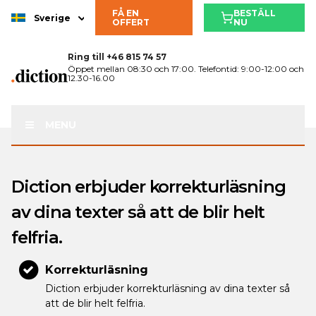
FÅ EN
BESTÄLL
Sverige
OFFERT
NU
Ring till
+46 815 74 57
Öppet mellan 08:30 och 17:00. Telefontid: 9:00-12:00 och
12.30-16.00
MENU
Diction erbjuder korrekturläsning
av dina texter så att de blir helt
felfria.
Korrekturläsning
Diction erbjuder korrekturläsning av dina texter så
att de blir helt felfria.