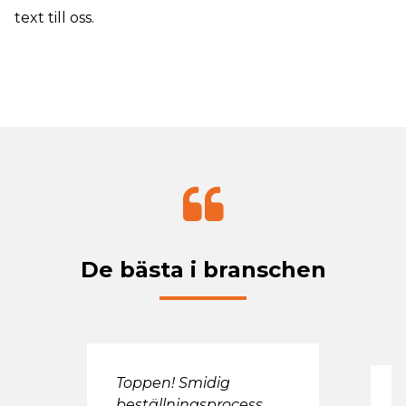
text till oss.
De bästa i branschen
Toppen! Smidig
V
beställningsprocess,