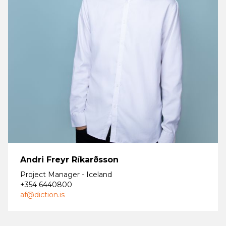
Andri Freyr Ríkarðsson
Project Manager - Iceland
+354 6440800
af@diction.is