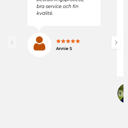
ö
bra service och fin
p
kvalité.
a
s
ä
ä
o
o
Annie S
d
p
h