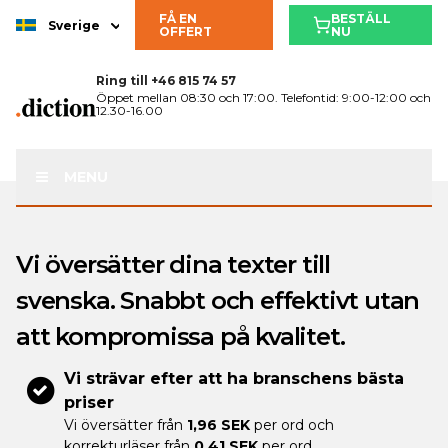
FÅ EN
BESTÄLL
Sverige
OFFERT
NU
Ring till
+46 815 74 57
Öppet mellan 08:30 och 17:00. Telefontid: 9:00-12:00 och
12.30-16.00
MENU
Vi översätter dina texter till
svenska. Snabbt och effektivt utan
att kompromissa på kvalitet.
Vi strävar efter att ha branschens bästa
priser
Vi översätter från
1,96 SEK
per ord och
korrekturläser från
0,41 SEK
per ord.