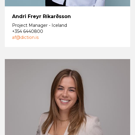
Andri Freyr Ríkarðsson
Project Manager - Iceland
+354 6440800
af@diction.is