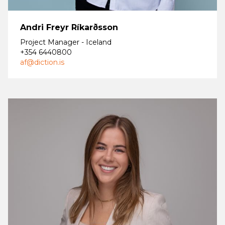
Andri Freyr Ríkarðsson
Project Manager - Iceland
+354 6440800
af@diction.is