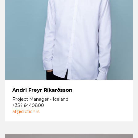
Andri Freyr Ríkarðsson
Project Manager - Iceland
+354 6440800
af@diction.is