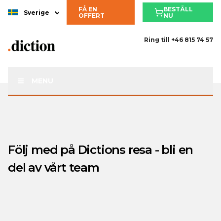
FÅ EN
BESTÄLL
Sverige
OFFERT
NU
Ring till
+46 815 74 57
MENU
Följ med på Dictions resa - bli en
del av vårt team