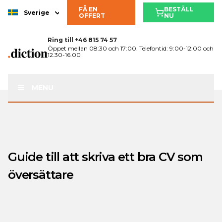
FÅ EN
BESTÄLL
Sverige
OFFERT
NU
Ring till
+46 815 74 57
Öppet mellan 08:30 och 17:00. Telefontid: 9:00-12:00 och
12.30-16.00
MENU
Guide till att skriva ett bra CV som
översättare