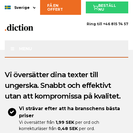
FÅ EN
BESTÄLL
Sverige
OFFERT
NU
Ring till
+46 815 74 57
MENU
Vi översätter dina texter till
ungerska. Snabbt och effektivt
utan att kompromissa på kvalitet.
Vi strävar efter att ha branschens bästa
priser
Vi översätter från
1,99 SEK
per ord och
korrekturläser från
0,48 SEK
per ord.