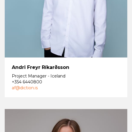
Andri Freyr Ríkarðsson
Project Manager - Iceland
+354 6440800
af@diction.is