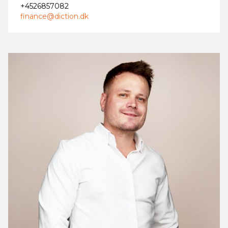
+4526857082
finance@diction.dk